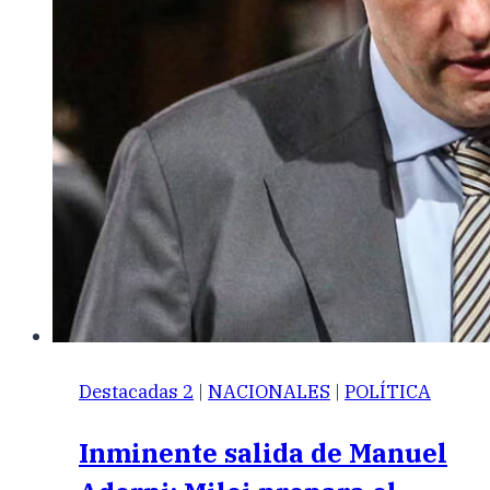
Destacadas 2
|
NACIONALES
|
POLÍTICA
Inminente salida de Manuel