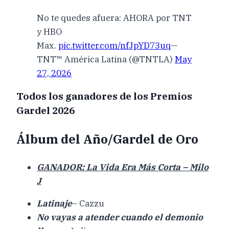
No te quedes afuera: AHORA por TNT
y HBO
Max.
pic.twitter.com/nfJpYD73uq
—
TNT™ América Latina (@TNTLA)
May
27, 2026
Todos los ganadores de los Premios
Gardel 2026
Álbum del Año/Gardel de Oro
GANADOR: La Vida Era Más Corta – Milo
J
Latinaje
– Cazzu
No vayas a atender cuando el demonio