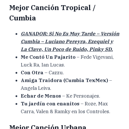
Mejor Canción Tropical /
Cumbia
GANADOR: Si No Es Muy Tarde – Versión
Cumbia – Luciano Pereyra, Ezequiel y
La Clave, Un Poco de Ruido, Pinky SD.
Me Contó Un Pajarito
– Fede Vigevani,
Luck Ra, Ian Lucas.
Con Otra
– Cazzu.
Amiga Traidora (Cumbia TexMex)
–
Angela Leiva.
Echar de Menos
– Ke Personajes.
Tu jardín con enanitos
– Roze, Max
Carra, Valen & Ramky en los Controles.
Mejor Canción Urbana