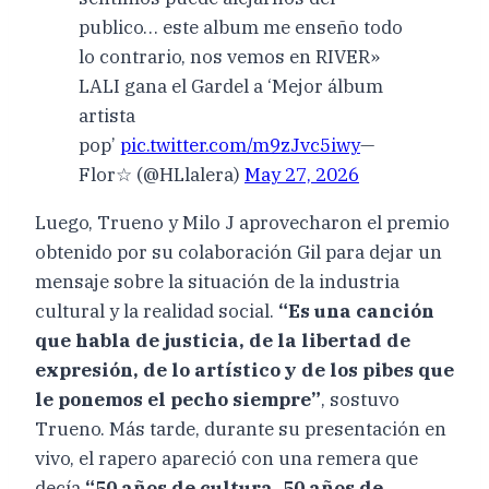
publico… este album me enseño todo
lo contrario, nos vemos en RIVER»
LALI gana el Gardel a ‘Mejor álbum
artista
pop’
pic.twitter.com/m9zJvc5iwy
—
Flor☆ (@HLlalera)
May 27, 2026
Luego, Trueno y Milo J aprovecharon el premio
obtenido por su colaboración Gil para dejar un
mensaje sobre la situación de la industria
cultural y la realidad social.
“Es una canción
que habla de justicia, de la libertad de
expresión, de lo artístico y de los pibes que
le ponemos el pecho siempre”
, sostuvo
Trueno. Más tarde, durante su presentación en
vivo, el rapero apareció con una remera que
decía
“50 años de cultura, 50 años de