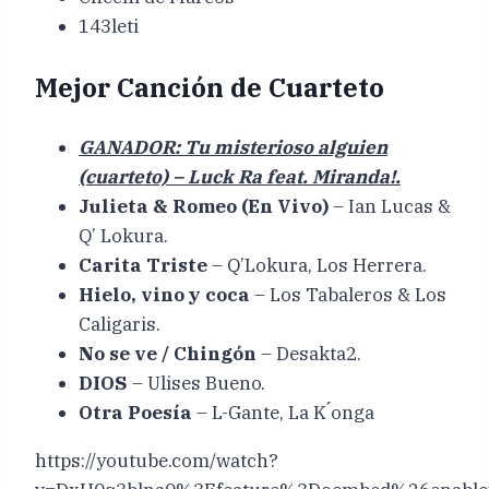
143leti
Mejor Canción de Cuarteto
GANADOR: Tu misterioso alguien
(cuarteto) – Luck Ra feat. Miranda!.
Julieta & Romeo (En Vivo)
– Ian Lucas &
Q’ Lokura.
Carita Triste
– Q’Lokura, Los Herrera.
Hielo, vino y coca
– Los Tabaleros & Los
Caligaris.
No se ve / Chingón
– Desakta2.
DIOS
– Ulises Bueno.
Otra Poesía
– L-Gante, La K ́onga
https://youtube.com/watch?