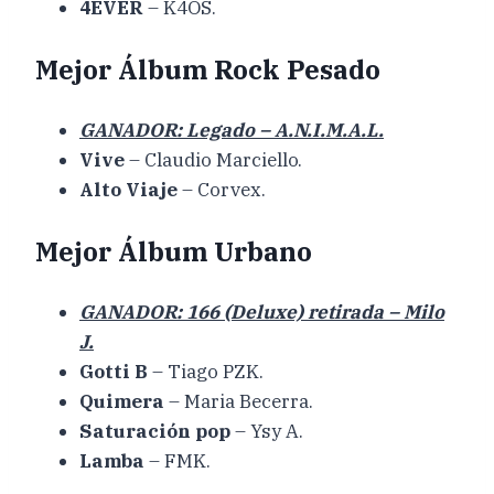
4EVER
– K4OS.
Mejor Álbum Rock Pesado
GANADOR: Legado – A.N.I.M.A.L.
Vive
– Claudio Marciello.
Alto Viaje
– Corvex.
Mejor Álbum Urbano
GANADOR: 166 (Deluxe) retirada – Milo
J.
Gotti B
– Tiago PZK.
Quimera
– Maria Becerra.
Saturación pop
– Ysy A.
Lamba
– FMK.