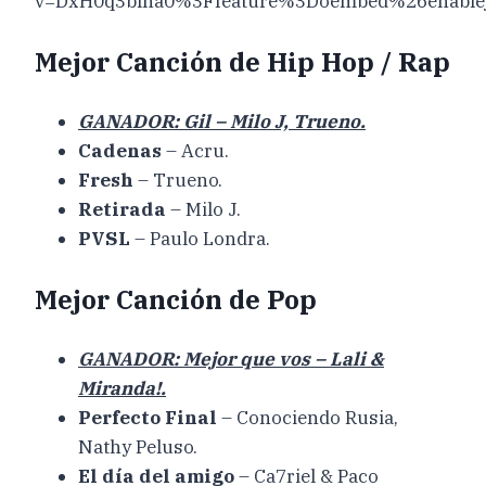
v=DxH0q3blna0%3Ffeature%3Doembed%26enable
Mejor Canción de Hip Hop / Rap
GANADOR: Gil – Milo J, Trueno.
Cadenas
– Acru.
Fresh
– Trueno.
Retirada
– Milo J.
PVSL
– Paulo Londra.
Mejor Canción de Pop
GANADOR: Mejor que vos – Lali &
Miranda!.
Perfecto Final
– Conociendo Rusia,
Nathy Peluso.
El día del amigo
– Ca7riel & Paco