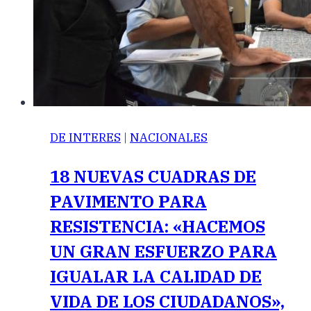
DE INTERES
|
NACIONALES
18 NUEVAS CUADRAS DE
PAVIMENTO PARA
RESISTENCIA: «HACEMOS
UN GRAN ESFUERZO PARA
IGUALAR LA CALIDAD DE
VIDA DE LOS CIUDADANOS»,