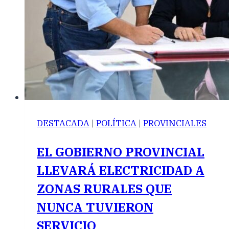
DESTACADA
|
POLÍTICA
|
PROVINCIALES
EL GOBIERNO PROVINCIAL
LLEVARÁ ELECTRICIDAD A
ZONAS RURALES QUE
NUNCA TUVIERON
SERVICIO