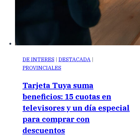
DE INTERES
|
DESTACADA
|
PROVINCIALES
Tarjeta Tuya suma
beneficios: 15 cuotas en
televisores y un día especial
para comprar con
descuentos