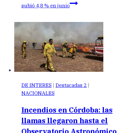
subió 4,8 % en junio
DE INTERES
|
Destacadas 2
|
NACIONALES
Incendios en Córdoba: las
llamas llegaron hasta el
Observatorio Astronómico