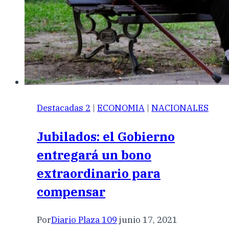
Destacadas 2
|
ECONOMIA
|
NACIONALES
Jubilados: el Gobierno
entregará un bono
extraordinario para
compensar
Por
Diario Plaza 109
junio 17, 2021