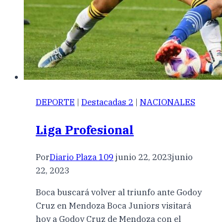
DEPORTE
|
Destacadas 2
|
NACIONALES
Liga Profesional
Por
Diario Plaza 109
junio 22, 2023
junio
22, 2023
Boca buscará volver al triunfo ante Godoy
Cruz en Mendoza Boca Juniors visitará
hoy a Godoy Cruz de Mendoza con el