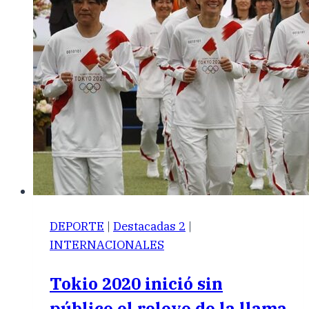
DEPORTE
|
Destacadas 2
|
INTERNACIONALES
Tokio 2020 inició sin
público el relevo de la llama