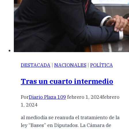
DESTACADA
|
NACIONALES
|
POLÍTICA
Tras un cuarto intermedio
Por
Diario Plaza 109
febrero 1, 2024
febrero
1, 2024
al mediodía se reanuda el tratamiento de la
ley “Bases” en Diputados. La Cámara de