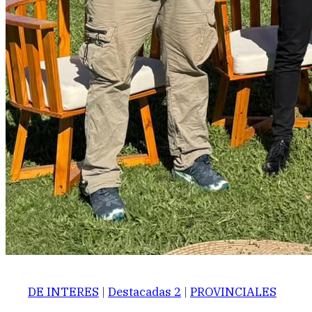
DE INTERES
|
Destacadas 2
|
PROVINCIALES