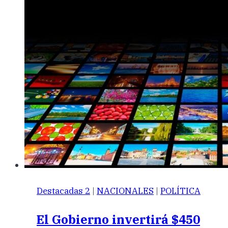
Destacadas 2
|
NACIONALES
|
POLÍTICA
El Gobierno invertirá $450