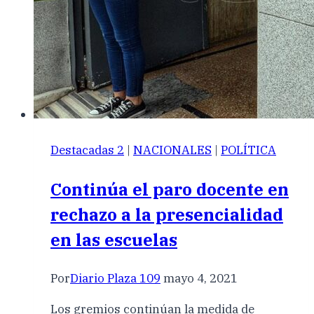
Destacadas 2
|
NACIONALES
|
POLÍTICA
Continúa el paro docente en
rechazo a la presencialidad
en las escuelas
Por
Diario Plaza 109
mayo 4, 2021
Los gremios continúan la medida de