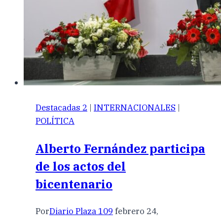
Destacadas 2
|
INTERNACIONALES
|
POLÍTICA
Alberto Fernández participa
de los actos del
bicentenario
Por
Diario Plaza 109
febrero 24,