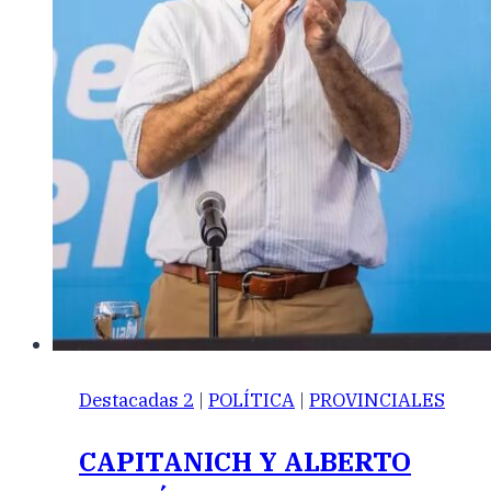
Destacadas 2
|
POLÍTICA
|
PROVINCIALES
CAPITANICH Y ALBERTO