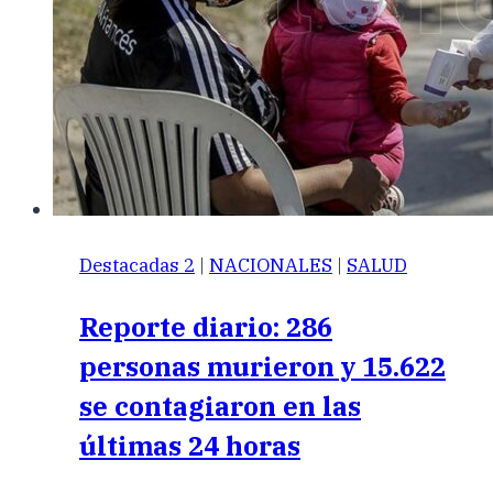
Destacadas 2
|
NACIONALES
|
SALUD
Reporte diario: 286
personas murieron y 15.622
se contagiaron en las
últimas 24 horas