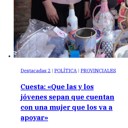
Destacadas 2
|
POLÍTICA
|
PROVINCIALES
Cuesta: «Que las y los
jóvenes sepan que cuentan
con una mujer que los va a
apoyar»