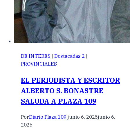
DE INTERES
|
Destacadas 2
|
PROVINCIALES
EL PERIODISTA Y ESCRITOR
ALBERTO S. BONASTRE
SALUDA A PLAZA 109
Por
Diario Plaza 109
junio 6, 2025
junio 6,
2025