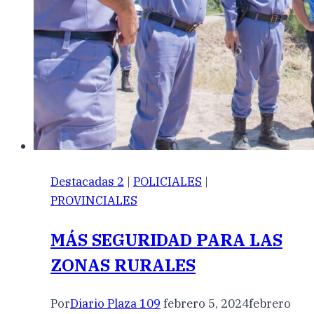
Destacadas 2
|
POLICIALES
|
PROVINCIALES
MÁS SEGURIDAD PARA LAS
ZONAS RURALES
Por
Diario Plaza 109
febrero 5, 2024
febrero