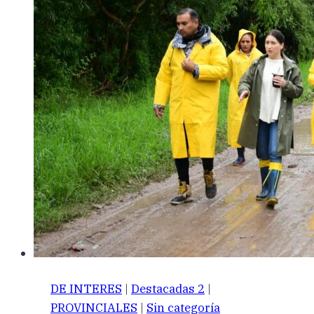
DE INTERES
|
Destacadas 2
|
PROVINCIALES
|
Sin categoría