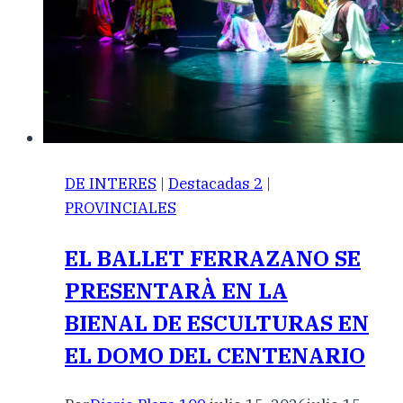
DE INTERES
|
Destacadas 2
|
PROVINCIALES
EL BALLET FERRAZANO SE
PRESENTARÀ EN LA
BIENAL DE ESCULTURAS EN
EL DOMO DEL CENTENARIO