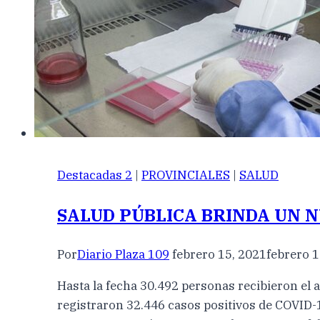
Destacadas 2
|
PROVINCIALES
|
SALUD
SALUD PÚBLICA BRINDA UN 
Por
Diario Plaza 109
febrero 15, 2021
febrero 1
Hasta la fecha 30.492 personas recibieron el a
registraron 32.446 casos positivos de COVID-19