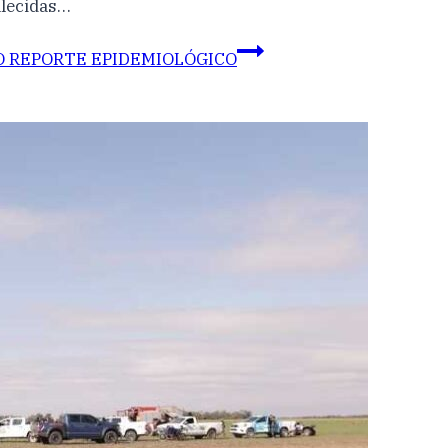
llecidas…
O REPORTE EPIDEMIOLÓGICO