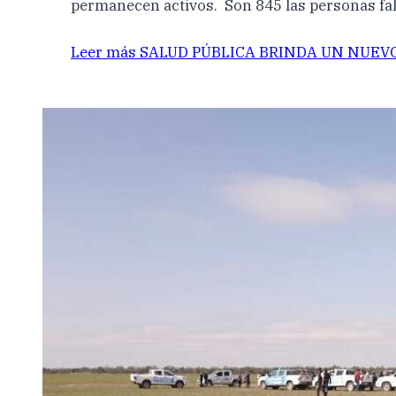
permanecen activos. Son 845 las personas fa
Leer más
SALUD PÚBLICA BRINDA UN NUEV