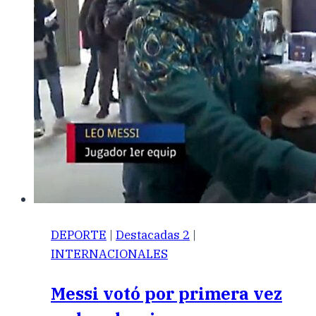
DEPORTE
|
Destacadas 2
|
INTERNACIONALES
Messi votó por primera vez