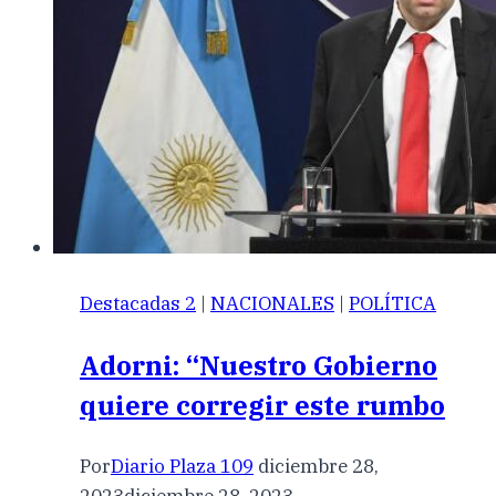
Destacadas 2
|
NACIONALES
|
POLÍTICA
Adorni: “Nuestro Gobierno
quiere corregir este rumbo
Por
Diario Plaza 109
diciembre 28,