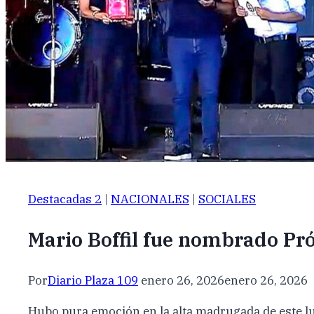
Destacadas 2
|
NACIONALES
|
SOCIALES
Mario Boffil fue nombrado Pró
Por
Diario Plaza 109
enero 26, 2026
enero 26, 2026
Hubo pura emoción en la alta madrugada de este lune