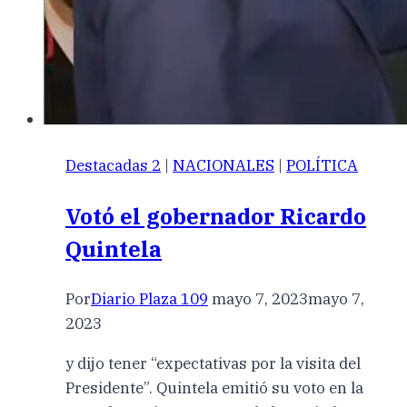
Destacadas 2
|
NACIONALES
|
POLÍTICA
Votó el gobernador Ricardo
Quintela
Por
Diario Plaza 109
mayo 7, 2023
mayo 7,
2023
y dijo tener “expectativas por la visita del
Presidente”. Quintela emitió su voto en la