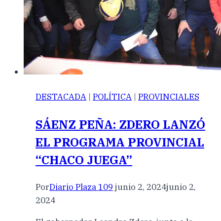
DESTACADA
|
POLÍTICA
|
PROVINCIALES
SÁENZ PEÑA: ZDERO LANZÓ
EL PROGRAMA PROVINCIAL
“CHACO JUEGA”
Por
Diario Plaza 109
junio 2, 2024
junio 2,
2024