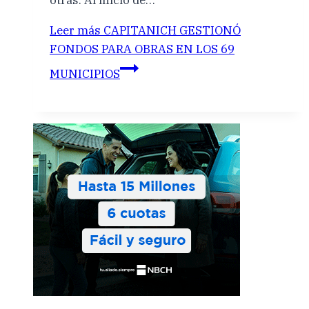
otras. Al inicio de…
Leer más
CAPITANICH GESTIONÓ
FONDOS PARA OBRAS EN LOS 69
MUNICIPIOS