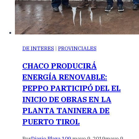
DE INTERES
|
PROVINCIALES
CHACO PRODUCIRÁ
ENERGÍA RENOVABLE:
PEPPO PARTICIPÓ DEL EL
INICIO DE OBRAS EN LA
PLANTA TANINERA DE
PUERTO TIROL
Por
Diario Plaza 109
mayo 9, 2019
mayo 9,