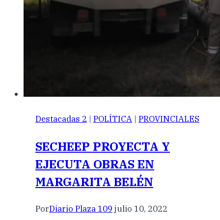
Destacadas 2
|
POLÍTICA
|
PROVINCIALES
SECHEEP PROYECTA Y
EJECUTA OBRAS EN
MARGARITA BELÉN
Por
Diario Plaza 109
julio 10, 2022