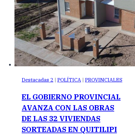
Destacadas 2
|
POLÍTICA
|
PROVINCIALES
EL GOBIERNO PROVINCIAL
AVANZA CON LAS OBRAS
DE LAS 32 VIVIENDAS
SORTEADAS EN QUITILIPI