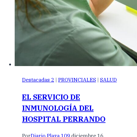
Destacadas 2
|
PROVINCIALES
|
SALUD
EL SERVICIO DE
INMUNOLOGÍA DEL
HOSPITAL PERRANDO
Por
Diario Plaza 109
diciembre 16,