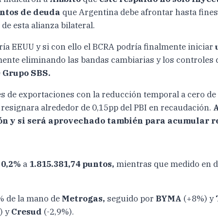
ntos de deuda
que Argentina debe afrontar hasta fine
e esta alianza bilateral.
ía EEUU y si con ello el BCRA podría finalmente iniciar
mente eliminando las bandas cambiarias y los controles
e
Grupo SBS.
nes de exportaciones con la reducción temporal a cero de
y resignara alrededor de 0,15pp del PBI en recaudación.
A
ción y si será aprovechado también para acumular r
ó
0,2%
a
1.815.381,74 puntos,
mientras que medido en dó
2% de la mano de
Metrogas,
seguido por
BYMA
(+8%) y
) y
Cresud
(-2,9%).