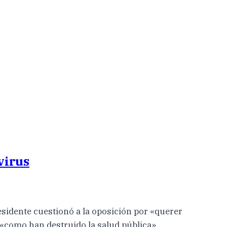
virus
Presidente cuestionó a la oposición por «querer
e «como han destruido la salud pública»