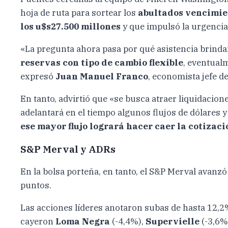
hoja de ruta para sortear los
abultados vencimie
los u$s27.500 millones
y que impulsó la urgencia d
«La pregunta ahora pasa por qué asistencia brindar
reservas con tipo de cambio flexible
, eventual
expresó
Juan Manuel Franco
, economista jefe d
En tanto, advirtió que «se busca atraer liquidacio
adelantará en el tiempo algunos flujos de dólares 
ese mayor flujo logrará hacer caer la cotiza
S&P Merval y ADRs
En la bolsa porteña, en tanto, el S&P Merval avanz
puntos.
Las acciones líderes anotaron subas de hasta 12,
cayeron
Loma Negra
(-4,4%),
Supervielle
(-3,6%