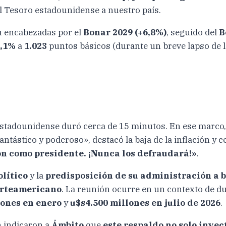
el Tesoro estadounidense a nuestro país.
on encabezadas por el
Bonar 2029 (+6,8%)
, seguido del
B
6,1%
a
1.023
puntos básicos (durante un breve lapso de l
 estadounidense duró cerca de 15 minutos. En ese marco
ntástico y poderoso», destacó la baja de la inflación y 
ión como presidente. ¡Nunca los defraudará!»
.
olítico
y la
predisposición de su administración a b
orteamericano
. La reunión ocurre en un contexto de d
lones en enero
y
u$s4.500 millones en julio de 2026
.
n indicaron a
Ámbito
que
este respaldo no solo inye