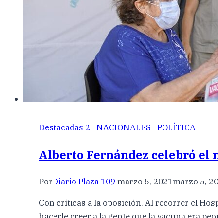
Destacadas 2
|
NACIONALES
|
POLÍTICA
Alberto Fernández celebró el 
Por
Diario Plaza 109
marzo 5, 2021
marzo 5, 2
Con críticas a la oposición. Al recorrer el Hos
hacerle creer a la gente que la vacuna era peo