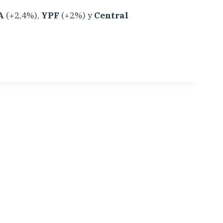
A
(+2,4%),
YPF
(+2%) y
Central