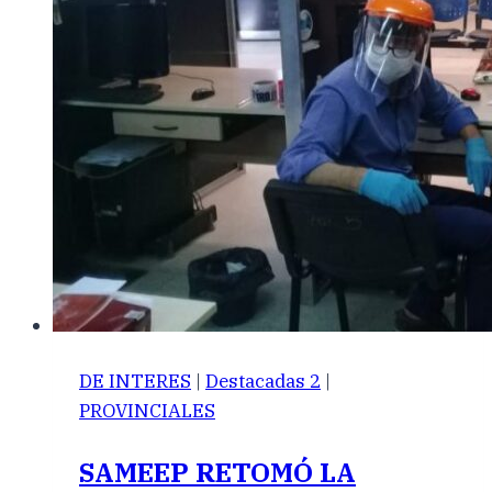
DE INTERES
|
Destacadas 2
|
PROVINCIALES
SAMEEP RETOMÓ LA