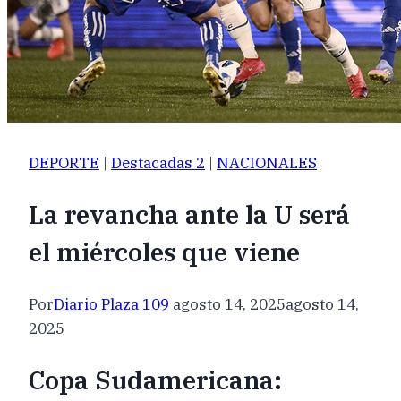
DEPORTE
|
Destacadas 2
|
NACIONALES
La revancha ante la U será
el miércoles que viene
Por
Diario Plaza 109
agosto 14, 2025
agosto 14,
2025
Copa Sudamericana: