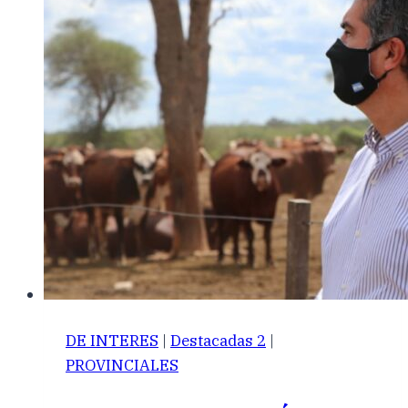
DE INTERES
|
Destacadas 2
|
PROVINCIALES