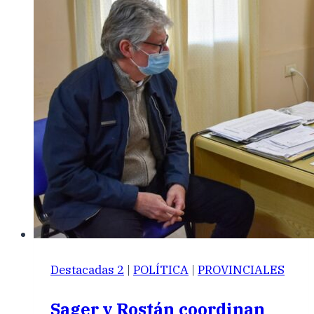
Destacadas 2
|
POLÍTICA
|
PROVINCIALES
Sager y Rostán coordinan