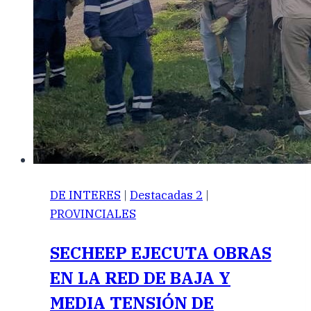
DE INTERES
|
Destacadas 2
|
PROVINCIALES
SECHEEP EJECUTA OBRAS
EN LA RED DE BAJA Y
MEDIA TENSIÓN DE