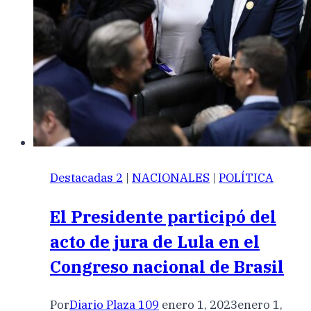
Destacadas 2
|
NACIONALES
|
POLÍTICA
El Presidente participó del
acto de jura de Lula en el
Congreso nacional de Brasil
Por
Diario Plaza 109
enero 1, 2023
enero 1,