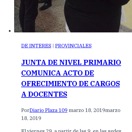
DE INTERES
|
PROVINCIALES
JUNTA DE NIVEL PRIMARIO
COMUNICA ACTO DE
OFRECIMIENTO DE CARGOS
A DOCENTES
Por
Diario Plaza 109
marzo 18, 2019
marzo
18, 2019
El viernes 29, a partir de las 9, en las sedes