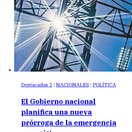
Destacadas 2
|
NACIONALES
|
POLÍTICA
El Gobierno nacional
planifica una nueva
prórroga de la emergencia