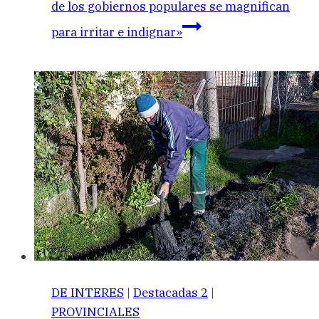
de los gobiernos populares se magnifican
para irritar e indignar»
DE INTERES
|
Destacadas 2
|
PROVINCIALES