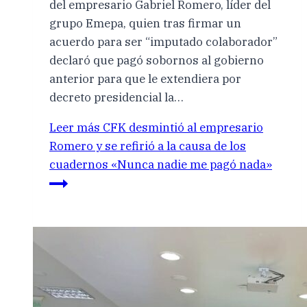
del empresario Gabriel Romero, líder del
grupo Emepa, quien tras firmar un
acuerdo para ser “imputado colaborador”
declaró que pagó sobornos al gobierno
anterior para que le extendiera por
decreto presidencial la…
Leer más
CFK desmintió al empresario
Romero y se refirió a la causa de los
cuadernos «Nunca nadie me pagó nada»