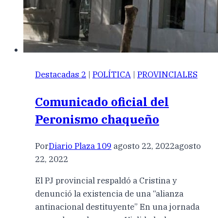
Destacadas 2
|
POLÍTICA
|
PROVINCIALES
Comunicado oficial del
Peronismo chaqueño
Por
Diario Plaza 109
agosto 22, 2022
agosto
22, 2022
El PJ provincial respaldó a Cristina y
denunció la existencia de una “alianza
antinacional destituyente” En una jornada