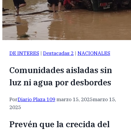
DE INTERES
|
Destacadas 2
|
NACIONALES
Comunidades aisladas sin
luz ni agua por desbordes
Por
Diario Plaza 109
marzo 15, 2025
marzo 15,
2025
Prevén que la crecida del