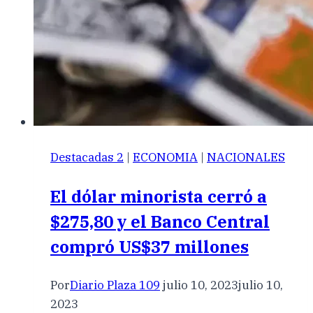
Destacadas 2
|
ECONOMIA
|
NACIONALES
El dólar minorista cerró a
$275,80 y el Banco Central
compró US$37 millones
Por
Diario Plaza 109
julio 10, 2023
julio 10,
2023