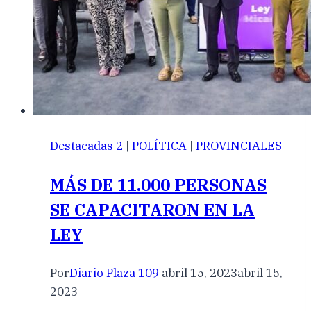
Destacadas 2
|
POLÍTICA
|
PROVINCIALES
MÁS DE 11.000 PERSONAS
SE CAPACITARON EN LA
LEY
Por
Diario Plaza 109
abril 15, 2023
abril 15,
2023