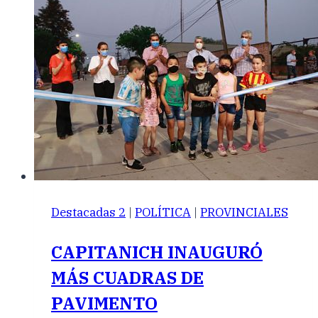
Destacadas 2
|
POLÍTICA
|
PROVINCIALES
CAPITANICH INAUGURÓ
MÁS CUADRAS DE
PAVIMENTO