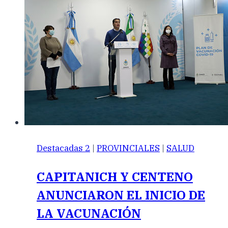
Destacadas 2
|
PROVINCIALES
|
SALUD
CAPITANICH Y CENTENO
ANUNCIARON EL INICIO DE
LA VACUNACIÓN