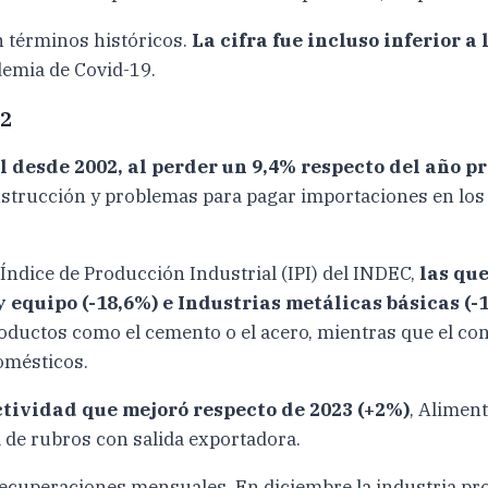
n términos históricos.
La cifra fue incluso inferior a
demia de Covid-19.
02
l desde 2002, al perder un 9,4% respecto del año pr
nstrucción y problemas para pagar importaciones en los
 Índice de Producción Industrial (IPI) del INDEC,
las qu
 equipo (-18,6%) e Industrias metálicas básicas (-
oductos como el cemento o el acero, mientras que el con
omésticos.
ctividad que mejoró respecto de 2023 (+2%)
, Alimen
 de rubros con salida exportadora.
recuperaciones mensuales. En diciembre la industria pr