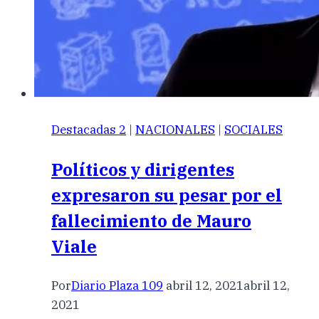
Destacadas 2
|
NACIONALES
|
SOCIALES
Políticos y dirigentes
expresaron su pesar por el
fallecimiento de Mauro
Viale
Por
Diario Plaza 109
abril 12, 2021
abril 12,
2021