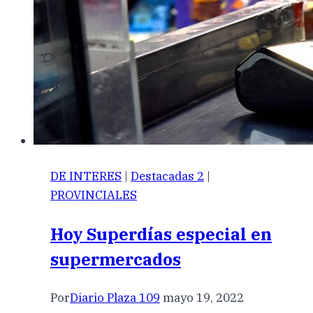
DE INTERES
|
Destacadas 2
|
PROVINCIALES
Hoy Superdías especial en
supermercados
Por
Diario Plaza 109
mayo 19, 2022