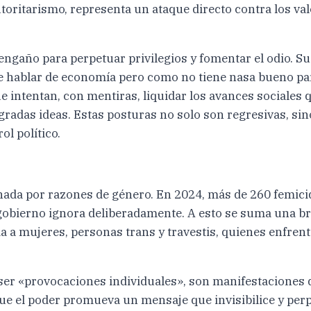
toritarismo, representa un ataque directo contra los val
engaño para perpetuar privilegios y fomentar el odio. Su
 hablar de economía pero como no tiene nasa bueno para
ue intentan, con mentiras, liquidar los avances sociales
gradas ideas. Estas posturas no solo son regresivas, si
l político.
nada por razones de género. En 2024, más de 260 femicid
obierno ignora deliberadamente. A esto se suma una bre
 a mujeres, personas trans y travestis, quienes enfrent
de ser «provocaciones individuales», son manifestaciones 
ue el poder promueva un mensaje que invisibilice y perp