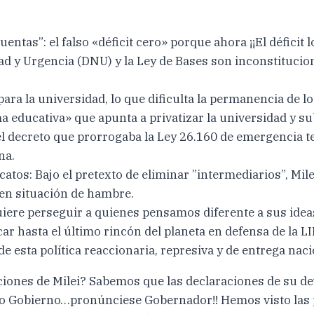
entas”: el falso «déficit cero» porque ahora ¡¡El déficit
d y Urgencia (DNU) y la Ley de Bases son inconstituciona
ra la universidad, lo que dificulta la permanencia de lo
a educativa» que apunta a privatizar la universidad y s
el decreto que prorrogaba la Ley 26.160 de emergencia te
na.
catos: Bajo el pretexto de eliminar ”intermediarios”, Mi
 en situación de hambre.
uiere perseguir a quienes pensamos diferente a sus ide
ar hasta el último rincón del planeta en defensa de la L
 esta política reaccionaria, represiva y de entrega naci
aciones de Milei? Sabemos que las declaraciones de su d
io Gobierno…pronúnciese Gobernador!! Hemos visto las 