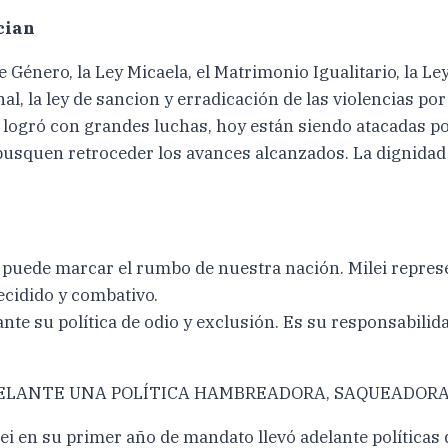
cian
 Género, la Ley Micaela, el Matrimonio Igualitario, la L
nal, la ley de sancion y erradicación de las violencias p
 logró con grandes luchas, hoy están siendo atacadas por
e busquen retroceder los avances alcanzados. La dignid
no puede marcar el rumbo de nuestra nación. Milei repres
ecidido y combativo.
te su política de odio y exclusión. Es su responsabilid
DELANTE UNA POLÍTICA HAMBREADORA, SAQUEADORA,
i en su primer año de mandato llevó adelante políticas