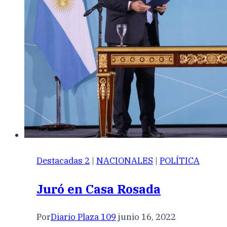
Destacadas 2
|
NACIONALES
|
POLÍTICA
Juró en Casa Rosada
Por
Diario Plaza 109
junio 16, 2022