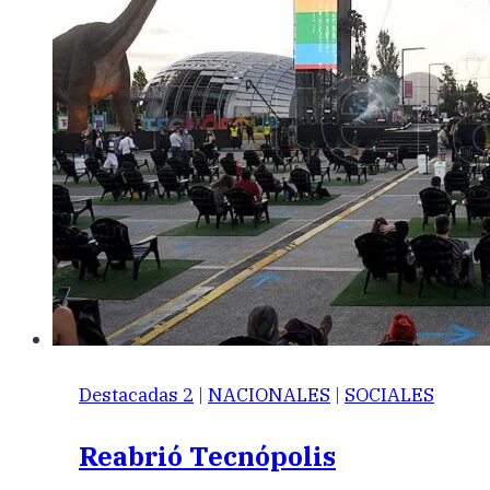
Destacadas 2
|
NACIONALES
|
SOCIALES
Reabrió Tecnópolis