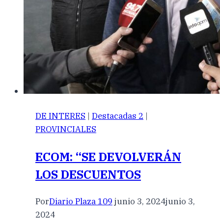
DE INTERES
|
Destacadas 2
|
PROVINCIALES
ECOM: “SE DEVOLVERÁN
LOS DESCUENTOS
Por
Diario Plaza 109
junio 3, 2024
junio 3,
2024