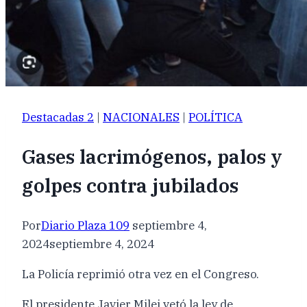
Destacadas 2
|
NACIONALES
|
POLÍTICA
Gases lacrimógenos, palos y
golpes contra jubilados
Por
Diario Plaza 109
septiembre 4,
2024
septiembre 4, 2024
La Policía reprimió otra vez en el Congreso.
El presidente Javier Milei vetó la ley de