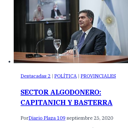
Destacadas 2
|
POLÍTICA
|
PROVINCIALES
SECTOR ALGODONERO:
CAPITANICH Y BASTERRA
Por
Diario Plaza 109
septiembre 25, 2020