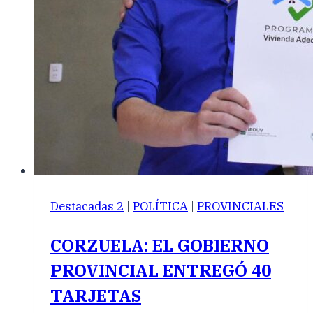
Destacadas 2
|
POLÍTICA
|
PROVINCIALES
CORZUELA: EL GOBIERNO
PROVINCIAL ENTREGÓ 40
TARJETAS