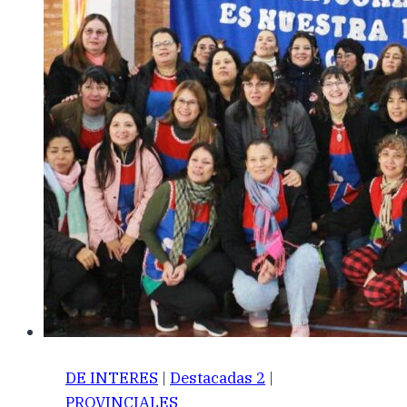
DE INTERES
|
Destacadas 2
|
PROVINCIALES