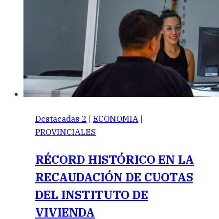
Destacadas 2
|
ECONOMIA
|
PROVINCIALES
RÉCORD HISTÓRICO EN LA
RECAUDACIÓN DE CUOTAS
DEL INSTITUTO DE
VIVIENDA