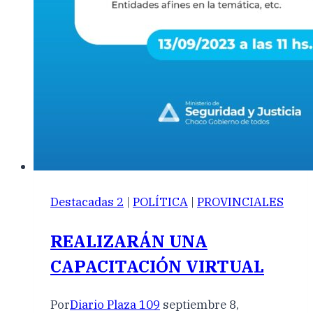
Destacadas 2
|
POLÍTICA
|
PROVINCIALES
REALIZARÁN UNA
CAPACITACIÓN VIRTUAL
Por
Diario Plaza 109
septiembre 8,