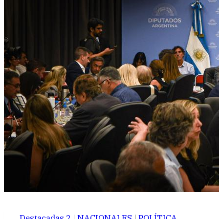
Destacadas 2
|
NACIONALES
|
POLÍTICA