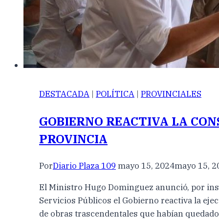
DESTACADA
|
POLÍTICA
|
PROVINCIALES
GOBIERNO REACTIVA LA CON
PROVINCIA
Por
Diario Plaza 109
mayo 15, 2024
mayo 15, 2
El Ministro Hugo Dominguez anunció, por inst
Servicios Públicos el Gobierno reactiva la eje
de obras trascendentales que habían quedado 