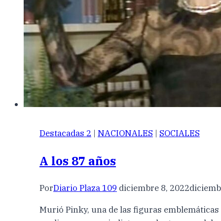
Destacadas 2
|
NACIONALES
|
SOCIALES
A los 87 años
Por
Diario Plaza 109
diciembre 8, 2022
diciemb
Murió Pinky, una de las figuras emblemáticas d