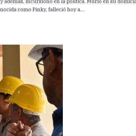
 además, incursionó en la política. Murió en su domicili
nocida como Pinky, falleció hoy a…