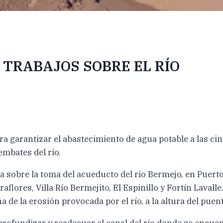
 TRABAJOS SOBRE EL RÍO
ara garantizar el abastecimiento de agua potable a las c
embates del río.
 sobre la toma del acueducto del río Bermejo, en Puerto 
aflores, Villa Río Bermejito, El Espinillo y Fortín Lavall
a de la erosión provocada por el río, a la altura del puent
profundizar y readecuar el canal del río donde se encuen