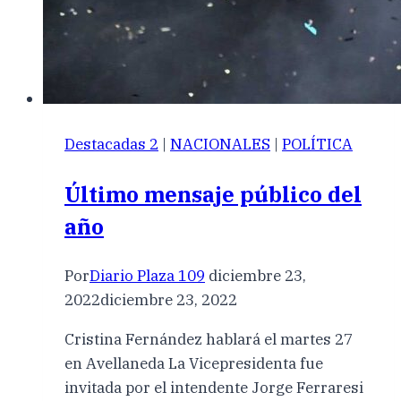
Destacadas 2
|
NACIONALES
|
POLÍTICA
Último mensaje público del
año
Por
Diario Plaza 109
diciembre 23,
2022
diciembre 23, 2022
Cristina Fernández hablará el martes 27
en Avellaneda La Vicepresidenta fue
invitada por el intendente Jorge Ferraresi