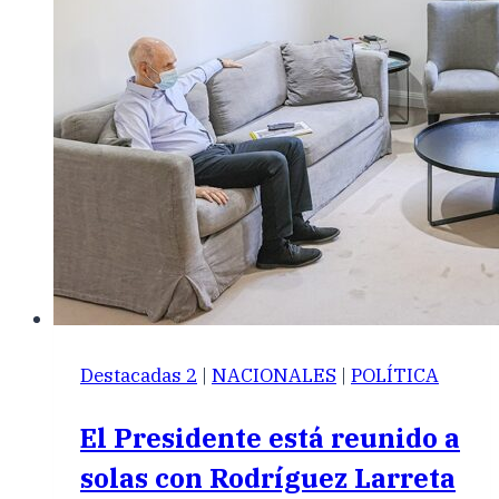
Destacadas 2
|
NACIONALES
|
POLÍTICA
El Presidente está reunido a
solas con Rodríguez Larreta